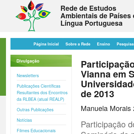
Rede de Estudos
Ambientais de Países 
Língua Portuguesa
Página Inicial
Sobre a Rede
Ensino
Pesquisa
Participaçã
Divulgação
Vianna em S
Newsletters
Universidad
Publicações Científicas
de 2013
Resultantes dos Encontros
da RLBEA (atual REALP)
Manuela Morais 
Outras Publicações
Notícias
Participação 
Filmes Educacionais